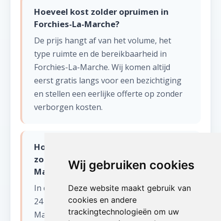
Hoeveel kost zolder opruimen in
Forchies-La-Marche?
De prijs hangt af van het volume, het
type ruimte en de bereikbaarheid in
Forchies-La-Marche. Wij komen altijd
eerst gratis langs voor een bezichtiging
en stellen een eerlijke offerte op zonder
verborgen kosten.
Hoe snel kunnen jullie starten met
zolder opruimen in Forchies-La-
Wij gebruiken cookies
Marche?
In de meeste gevallen kunnen wij binnen
Deze website maakt gebruik van
cookies en andere
24 tot 48 uur starten in Forchies-La-
trackingtechnologieën om uw
Marche (Henegouwen). Voor dringende