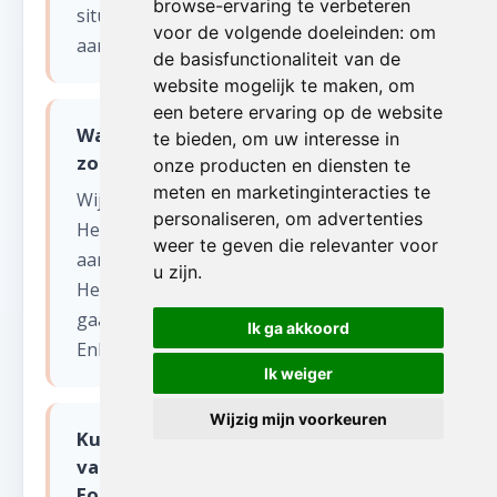
browse-ervaring te verbeteren
situaties bieden wij ook een spoedservice
voor de volgende doeleinden:
om
aan, zelfs in het weekend.
de basisfunctionaliteit van de
website mogelijk te maken
,
om
een betere ervaring op de website
Wat gebeurt er met de spullen na
te bieden
,
om uw interesse in
zolder opruimen?
onze producten en diensten te
meten en marketinginteracties te
Wij sorteren alles zorgvuldig.
personaliseren
,
om advertenties
Herbruikbare items worden gedoneerd
weer te geven die relevanter voor
aan kringloopwinkels en goede doelen in
u zijn
.
Henegouwen. Recycleerbaar materiaal
gaat naar erkende verwerkingscentra.
Ik ga akkoord
Enkel restafval wordt afgevoerd.
Ik weiger
Wijzig mijn voorkeuren
Kunnen jullie ook isolatiemateriaal
van de zolder verwijderen in
Forchies-La-Marche?