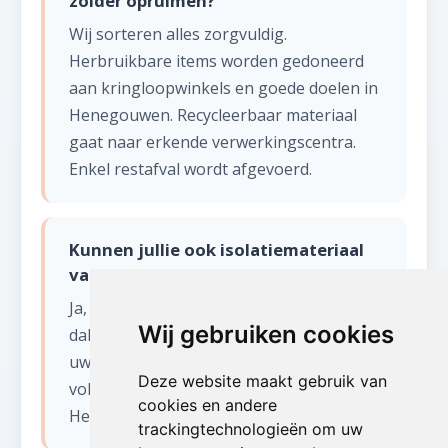
zolder opruimen?
Wij sorteren alles zorgvuldig.
Herbruikbare items worden gedoneerd
aan kringloopwinkels en goede doelen in
Henegouwen. Recycleerbaar materiaal
gaat naar erkende verwerkingscentra.
Enkel restafval wordt afgevoerd.
Kunnen jullie ook isolatiemateriaal
van de zolder verwijderen in Forest?
Ja, wij verwijderen ook oude isolatie,
Wij gebruiken cookies
dakplaten en andere bouwmaterialen van
uw zolder in Forest. Dit materiaal wordt
Deze website maakt gebruik van
volgens de geldende milieunormen in
cookies en andere
Henegouwen afgevoerd.
trackingtechnologieën om uw