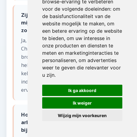
browse-ervaring te verbeteren
voor de volgende doeleinden:
om
Zijn jullie actief in de voormalige
de basisfunctionaliteit van de
mijnstreek van Henegouwen voor
website mogelijk te maken
,
om
zolder opruimen?
een betere ervaring op de website
te bieden
,
om uw interesse in
Ja, wij kennen de regio Borinage,
onze producten en diensten te
Charleroi en het Centre als onze
meten en marketinginteracties te
broekzak. Veel woningen in deze regio
personaliseren
,
om advertenties
hebben specifieke kenmerken zoals diepe
weer te geven die relevanter voor
kelders en grote zolders uit het
u zijn
.
industrieel tijdperk. Wij hebben ruime
ervaring met dit type panden.
Ik ga akkoord
Ik weiger
Hoe gaan jullie om met oude
Wijzig mijn voorkeuren
arbeiderswoningen in Henegouwen
bij zolder opruimen?