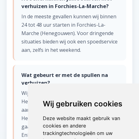
verhuizen in Forchies-La-Marche?
In de meeste gevallen kunnen wij binnen
24 tot 48 uur starten in Forchies-La-
Marche (Henegouwen). Voor dringende
situaties bieden wij ook een spoedservice
aan, zelfs in het weekend.
Wat gebeurt er met de spullen na
verhuizen?
Wij sorteren alles zorgvuldig.
Herbruikbare items worden gedoneerd
Wij gebruiken cookies
aan kringloopwinkels en goede doelen in
Henegouwen. Recycleerbaar materiaal
Deze website maakt gebruik van
cookies en andere
gaat naar erkende verwerkingscentra.
trackingtechnologieën om uw
Enkel restafval wordt afgevoerd.