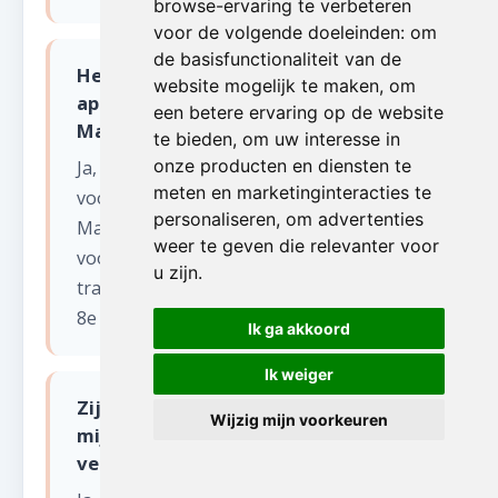
browse-ervaring te verbeteren
voor de volgende doeleinden:
om
de basisfunctionaliteit van de
Hebben jullie een verhuislift voor
website mogelijk te maken
,
om
appartementen in Forchies-La-
een betere ervaring op de website
Marche?
te bieden
,
om uw interesse in
onze producten en diensten te
Ja, wij beschikken over een verhuislift
meten en marketinginteracties te
voor appartementen in Forchies-La-
personaliseren
,
om advertenties
Marche en omgeving. Dit is vooral handig
weer te geven die relevanter voor
voor zware meubels en wanneer het
u zijn
.
trappenhuis te smal is. De lift kan tot de
8e verdieping reiken.
Ik ga akkoord
Ik weiger
Zijn jullie actief in de voormalige
Wijzig mijn voorkeuren
mijnstreek van Henegouwen voor
verhuizen?