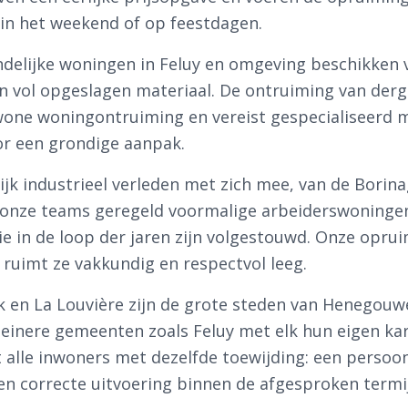
 in het weekend of op feestdagen.
ndelijke woningen in Feluy en omgeving beschikken 
n vol opgeslagen materiaal. De ontruiming van derg
one woningontruiming en vereist gespecialiseerd m
oor een grondige aanpak.
k industrieel verleden met zich mee, van de Borina
en onze teams geregeld voormalige arbeiderswoninge
e in de loop der jaren zijn volgestouwd. Onze opru
ruimt ze vakkundig en respectvol leeg.
k en La Louvière zijn de grote steden van Henegouw
leinere gemeenten zoals Feluy met elk hun eigen ka
alle inwoners met dezelfde toewijding: een persoon
en correcte uitvoering binnen de afgesproken termi