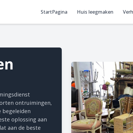
StartPagina
Huis leegmaken
Verh
en
imingsdienst
soorten ontruimingen,
e begeleiden
este oplossing aan
dat aan de beste