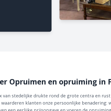
er Opruimen en opruiming in 
 van stedelijke drukte rond de grote centra en rust 
 waarderen klanten onze persoonlijke benadering: w
ven een eerlijke prijsopgave en voeren de opruimin