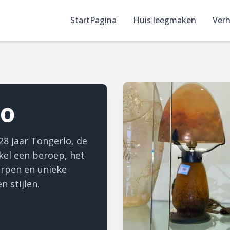
StartPagina
Huis leegmaken
Verh
lo
28 jaar Tongerlo, de
kel een beroep, het
erpen en unieke
n stijlen.