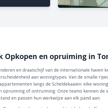
k Opkopen en opruiming in To
anderen en draaischijf van de internationale haven k
scheidenheid aan woningtypes. Van de smalle rijwo
appartementen langs de Scheldekaaien: elke wonin
n opruiming of ontruiming. Onze teams kennen de s
and en passen hun werkwijze aan elk pand aan.