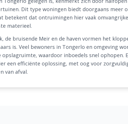
in Tongerlo gelegen is, kenmerkt zich door halfope
ertuinen. Dit type woningen biedt doorgaans meer 
t betekent dat ontruimingen hier vaak omvangrijker
te materieel.
, de bruisende Meir en de haven vormen het klopp
haars is. Veel bewoners in Tongerlo en omgeving w
 opslagruimte, waardoor inboedels snel ophopen. E
er een efficiënte oplossing, met oog voor zorgvuldi
n van afval.