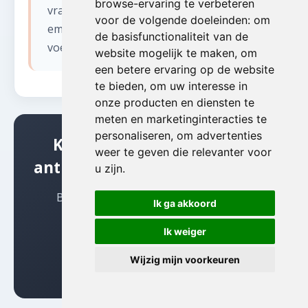
browse-ervaring te verbeteren
vrachtwagen. Wij kennen de lage-
voor de volgende doeleinden:
om
emissiezone en beschikken over
de basisfunctionaliteit van de
voertuigen die aan alle normen voldoen.
website mogelijk te maken
,
om
een betere ervaring op de website
te bieden
,
om uw interesse in
onze producten en diensten te
meten en marketinginteracties te
personaliseren
,
om advertenties
Klaar om te beginnen met
weer te geven die relevanter voor
antiek opkopen in TURNHOUT?
u zijn
.
Bel ons vandaag nog voor een gratis,
Ik ga akkoord
vrijblijvende offerte
Ik weiger
☎ 0493 18 10 47
Wijzig mijn voorkeuren