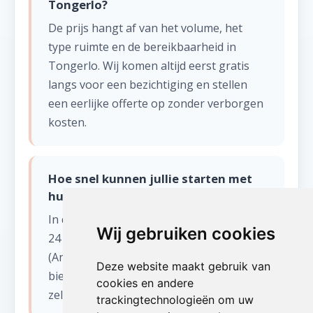
Tongerlo?
De prijs hangt af van het volume, het
type ruimte en de bereikbaarheid in
Tongerlo. Wij komen altijd eerst gratis
langs voor een bezichtiging en stellen
een eerlijke offerte op zonder verborgen
kosten.
Hoe snel kunnen jullie starten met
huis leegmaken in Tongerlo?
In de meeste gevallen kunnen wij binnen
Wij gebruiken cookies
24 tot 48 uur starten in Tongerlo
(Antwerpen). Voor dringende situaties
Deze website maakt gebruik van
bieden wij ook een spoedservice aan,
cookies en andere
zelfs in het weekend.
trackingtechnologieën om uw