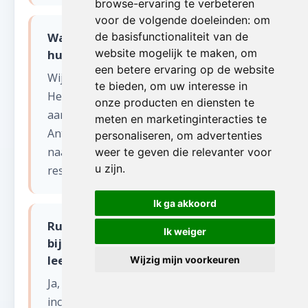
browse-ervaring te verbeteren
voor de volgende doeleinden:
om
Wat gebeurt er met de spullen na
de basisfunctionaliteit van de
website mogelijk te maken
,
om
huis leegmaken?
een betere ervaring op de website
Wij sorteren alles zorgvuldig.
te bieden
,
om uw interesse in
Herbruikbare items worden gedoneerd
onze producten en diensten te
aan kringloopwinkels en goede doelen in
meten en marketinginteracties te
Antwerpen. Recycleerbaar materiaal gaat
personaliseren
,
om advertenties
naar erkende verwerkingscentra. Enkel
weer te geven die relevanter voor
u zijn
.
restafval wordt afgevoerd.
Ik ga akkoord
Ruimen jullie ook de tuin en
Ik weiger
bijgebouwen op bij een huis
leegmaken in Tongerlo?
Wijzig mijn voorkeuren
Ja, onze service omvat het volledige huis
inclusief kelder, zolder, garage, tuinhuis