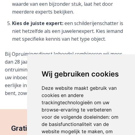
waarde van een bijzonder stuk, laat het door
meerdere experts bekijken.
Kies de juiste expert:
een schilderijenschatter is
niet hetzelfde als een juwelenexpert. Kies iemand
met specifieke kennis van het type object.
Bij Opruimingsdienst Inboedel combineren wij meer
dan 28 jaar antiekervaring met professionele
ontruimingsdiensten. Bij elk offertbezoek scannen wij
Wij gebruiken cookies
uw inboedel op waardevolle items en geven wij u een
eerlijke inschatting. Zo weet u precies waar u aan toe
Deze website maakt gebruik van
bent, zowel qua waarde als qua ontruimingskosten.
cookies en andere
trackingtechnologieën om uw
browse-ervaring te verbeteren
voor de volgende doeleinden:
om
de basisfunctionaliteit van de
Gratis inschatting van uw inboedel
website mogelijk te maken
,
om