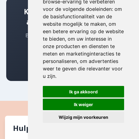
browse-ervaring te verbeteren
voor de volgende doeleinden:
om
Klaar om te beginnen met
de basisfunctionaliteit van de
antiek opkopen in Aalst?
website mogelijk te maken
,
om
een betere ervaring op de website
Bel ons vandaag nog voor een gratis,
te bieden
,
om uw interesse in
vrijblijvende offerte
onze producten en diensten te
meten en marketinginteracties te
personaliseren
,
om advertenties
☎ 0493 18 10 47
weer te geven die relevanter voor
u zijn
.
Ik ga akkoord
Ik weiger
Wijzig mijn voorkeuren
Hulp nodig bij antiek opkopen
in Aalst?