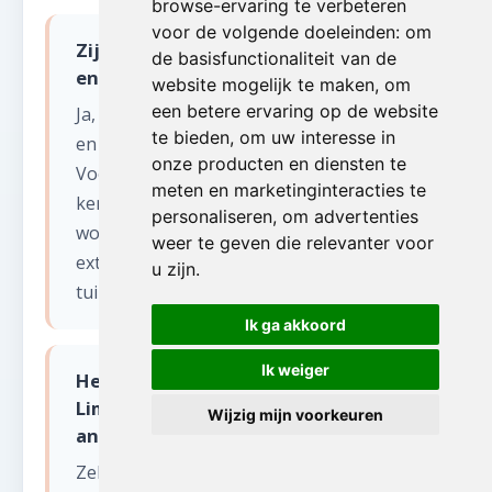
browse-ervaring te verbeteren
voor de volgende doeleinden:
om
Zijn jullie ook actief in de fruitstreek
de basisfunctionaliteit van de
en de Kempen voor antiek opkopen?
website mogelijk te maken
,
om
een betere ervaring op de website
Ja, wij bedienen heel Limburg: van Hasselt
te bieden
,
om uw interesse in
en Genk tot Sint-Truiden en de
onze producten en diensten te
Voerstreek. De provincie Limburg
meten en marketinginteracties te
kenmerkt zich door veel vrijstaande
personaliseren
,
om advertenties
woningen met grote tuinen, wat vaak
weer te geven die relevanter voor
extra opruimwerk in bijgebouwen en
u zijn
.
tuinhuizen betekent.
Ik ga akkoord
Ik weiger
Hebben jullie ervaring met grote
Limburgse villa's en boerderijen bij
Wijzig mijn voorkeuren
antiek opkopen?
Zeker. Limburg heeft veel ruime