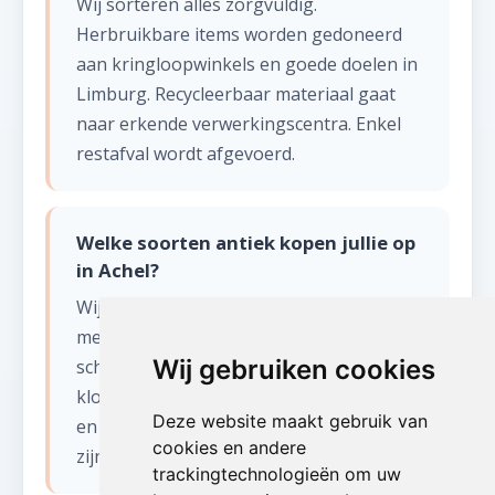
Wij sorteren alles zorgvuldig.
Herbruikbare items worden gedoneerd
aan kringloopwinkels en goede doelen in
Limburg. Recycleerbaar materiaal gaat
naar erkende verwerkingscentra. Enkel
restafval wordt afgevoerd.
Welke soorten antiek kopen jullie op
in Achel?
Wij kopen diverse antiek op in Achel:
meubels (kasten, tafels, stoelen),
Wij gebruiken cookies
schilderijen, zilverwerk, porselein, kristal,
klokken, tapijten, beelden, oude boeken
Deze website maakt gebruik van
en militaria. Ook curiosa en vintage items
cookies en andere
zijn welkom.
trackingtechnologieën om uw