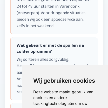
24 tot 48 uur starten in Varendonk
(Antwerpen). Voor dringende situaties
bieden wij ook een spoedservice aan,
zelfs in het weekend.
Wat gebeurt er met de spullen na
zolder opruimen?
Wij sorteren alles zorgvuldig.
Herbruikbare items worden gedoneerd
aan kringloopwinkels en goede doelen in
Antwerpen. Recycleerbaar materiaal gaat
Wij gebruiken cookies
naar erkende verwerkingscentra. Enkel
restafval wordt afgevoerd.
Deze website maakt gebruik van
cookies en andere
trackingtechnologieën om uw