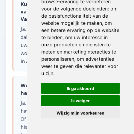
browse-ervaring te verbeteren
Kunnen jullie ook isolatiemateriaal
voor de volgende doeleinden:
om
van de zolder verwijderen in
de basisfunctionaliteit van de
Varendonk?
website mogelijk te maken
,
om
Ja, wij verwijderen ook oude isolatie,
een betere ervaring op de website
dakplaten en andere bouwmaterialen van
te bieden
,
om uw interesse in
onze producten en diensten te
uw zolder in Varendonk. Dit materiaal
meten en marketinginteracties te
wordt volgens de geldende milieunormen
personaliseren
,
om advertenties
in Antwerpen afgevoerd.
weer te geven die relevanter voor
u zijn
.
Werken jullie ook in het Antwerpse
Ik ga akkoord
havengebied voor zolder opruimen?
Ik weiger
Ja, wij zijn actief in het volledige
havengebied en de rand rond Antwerpen.
Wijzig mijn voorkeuren
Of het nu gaat om een woning in het
historisch centrum, een appartement op