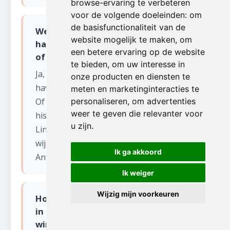
browse-ervaring te verbeteren
voor de volgende doeleinden:
om
de basisfunctionaliteit van de
Werken jullie ook in het Antwerpse
website mogelijk te maken
,
om
havengebied voor leegmaken winkel
een betere ervaring op de website
of magazijn?
te bieden
,
om uw interesse in
Ja, wij zijn actief in het volledige
onze producten en diensten te
havengebied en de rand rond Antwerpen.
meten en marketinginteracties te
Of het nu gaat om een woning in het
personaliseren
,
om advertenties
weer te geven die relevanter voor
historisch centrum, een appartement op
u zijn
.
Linkeroever of een pand in de Kempen -
wij komen overal in de provincie
Ik ga akkoord
Antwerpen.
Ik weiger
Wijzig mijn voorkeuren
Hoe gaan jullie om met parkeerdruk
in de stad Antwerpen bij leegmaken
winkel of magazijn?