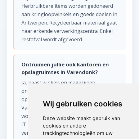
Herbruikbare items worden gedoneerd
aan kringloopwinkels en goede doelen in
Antwerpen. Recycleerbaar materiaal gaat
naar erkende verwerkingscentra. Enkel
restafval wordt afgevoerd.
Ontruimen jullie ook kantoren en
opslagruimtes in Varendonk?
Ja, naast winkels en magazijnen
ontruimen wij ook kantoren,
opslagboxen, ateliers en werkplaatsen in
Wij gebruiken cookies
Varendonk. Vertrouwelijke documenten
worden op verzoek ter plaatse vernietigd.
Deze website maakt gebruik van
IT-apparatuur kan apart worden
cookies en andere
verwerkt.
trackingtechnologieën om uw