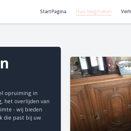
StartPagina
Huis leegmaken
Verh
en
el opruiming in
, het overlijden van
imte - wij bieden
 die past bij uw