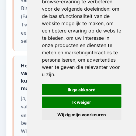
van de kuststeden (Oostende, Knokke,
browse-ervaring te verbeteren
Blankenberge) tot het binnenland
voor de volgende doeleinden:
om
(Brugge, Kortrijk, Roeselare, Ieper).
de basisfunctionaliteit van de
website mogelijk te maken
,
om
Tweede verblijven aan zee vereisen vaak
een betere ervaring op de website
een specifieke aanpak vanwege
te bieden
,
om uw interesse in
seizoensgebonden bewoning.
onze producten en diensten te
meten en marketinginteracties te
personaliseren
,
om advertenties
Hebben jullie ervaring met
weer te geven die relevanter voor
vakantiewoningen aan de Belgische
u zijn
.
kust bij leegmaken winkel of
magazijn?
Ik ga akkoord
Ja, wij ruimen regelmatig
Ik weiger
vakantieappartementen en -woningen op
aan de kust. Deze panden hebben vaak
Wijzig mijn voorkeuren
beperkte opslagruimte en smalle liften.
Wij plannen het werk buiten het