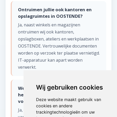
Ontruimen jullie ook kantoren en
opslagruimtes in OOSTENDE?
Ja, naast winkels en magazijnen
ontruimen wij ook kantoren,
opslagboxen, ateliers en werkplaatsen in
OOSTENDE. Vertrouwelijke documenten
worden op verzoek ter plaatse vernietigd.
IT-apparatuur kan apart worden
verwerkt.
Wij gebruiken cookies
Werken jullie ook aan de kust en in
het binnenland van West-Vlaanderen
Deze website maakt gebruik van
voor leegmaken winkel of magazijn?
cookies en andere
Ja, wij bedienen heel West-Vlaanderen:
trackingtechnologieën om uw