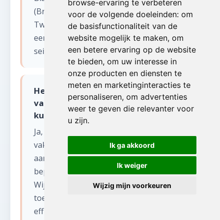
browse-ervaring te verbeteren
(Brugge, Kortrijk, Roeselare, Ieper).
voor de volgende doeleinden:
om
Tweede verblijven aan zee vereisen vaak
de basisfunctionaliteit van de
een specifieke aanpak vanwege
website mogelijk te maken
,
om
een betere ervaring op de website
seizoensgebonden bewoning.
te bieden
,
om uw interesse in
onze producten en diensten te
meten en marketinginteracties te
Hebben jullie ervaring met
personaliseren
,
om advertenties
vakantiewoningen aan de Belgische
weer te geven die relevanter voor
kust bij leegmaken appartement?
u zijn
.
Ja, wij ruimen regelmatig
vakantieappartementen en -woningen op
Ik ga akkoord
aan de kust. Deze panden hebben vaak
Ik weiger
beperkte opslagruimte en smalle liften.
Wij plannen het werk buiten het
Wijzig mijn voorkeuren
toeristisch seizoen of werken discreet en
efficiënt tijdens het seizoen.