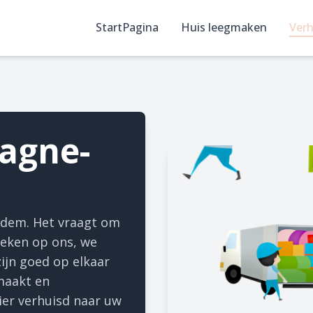
StartPagina
Huis leegmaken
Verh
agne-
 adem. Het vraagt om
 Reken op ons, we
ijn goed op elkaar
maakt en
er verhuisd naar uw