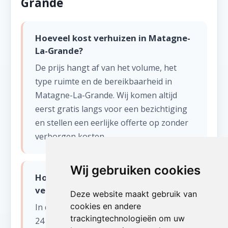
Grande
Hoeveel kost verhuizen in Matagne-
La-Grande?
De prijs hangt af van het volume, het
type ruimte en de bereikbaarheid in
Matagne-La-Grande. Wij komen altijd
eerst gratis langs voor een bezichtiging
en stellen een eerlijke offerte op zonder
verborgen kosten.
Wij gebruiken cookies
Hoe snel kunnen jullie starten met
verhuizen in Matagne-La-Grande?
Deze website maakt gebruik van
cookies en andere
In de meeste gevallen kunnen wij binnen
trackingtechnologieën om uw
24 tot 48 uur starten in Matagne-La-