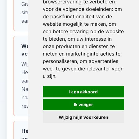
browse-ervaring te verbeteren
Grande (Namen). Voor dringende
voor de volgende doeleinden:
om
situaties bieden wij ook een spoedservice
de basisfunctionaliteit van de
aan, zelfs in het weekend.
website mogelijk te maken
,
om
een betere ervaring op de website
te bieden
,
om uw interesse in
Wat gebeurt er met de spullen na
onze producten en diensten te
verhuizen?
meten en marketinginteracties te
personaliseren
,
om advertenties
Wij sorteren alles zorgvuldig.
weer te geven die relevanter voor
Herbruikbare items worden gedoneerd
u zijn
.
aan kringloopwinkels en goede doelen in
Namen. Recycleerbaar materiaal gaat
Ik ga akkoord
naar erkende verwerkingscentra. Enkel
Ik weiger
restafval wordt afgevoerd.
Wijzig mijn voorkeuren
Hebben jullie een verhuislift voor
appartementen in Matagne-La-