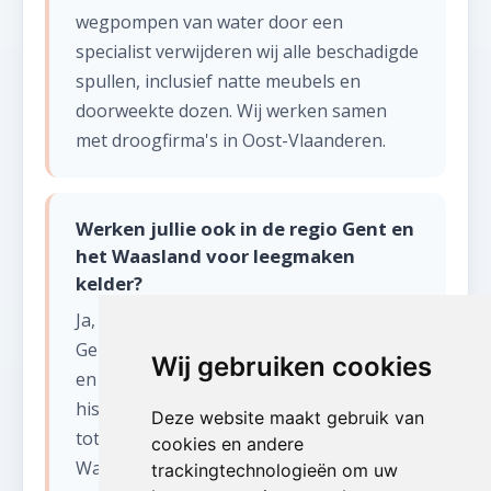
wegpompen van water door een
specialist verwijderen wij alle beschadigde
spullen, inclusief natte meubels en
doorweekte dozen. Wij werken samen
met droogfirma's in Oost-Vlaanderen.
Werken jullie ook in de regio Gent en
het Waasland voor leegmaken
kelder?
Ja, wij zijn actief in heel Oost-Vlaanderen:
Gent, Aalst, Sint-Niklaas, Dendermonde
Wij gebruiken cookies
en alle omliggende gemeenten. Van de
historische herenhuizen in Gent-centrum
Deze website maakt gebruik van
tot de moderne woningen in het
cookies en andere
Waasland - wij kennen de regio door en
trackingtechnologieën om uw