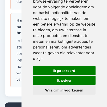
door.
browse-ervaring te verbeteren
voor de volgende doeleinden:
om
de basisfunctionaliteit van de
website mogelijk te maken
,
om
Hoe pakken jullie leegmaken kelder
een betere ervaring op de website
aan in de Gentse binnenstad met
te bieden
,
om uw interesse in
beperkte toegang?
onze producten en diensten te
In het centrum van Gent en andere
meten en marketinginteracties te
steden met smalle straten en
personaliseren
,
om advertenties
weer te geven die relevanter voor
eenrichtingsverkeer plannen wij de
u zijn
.
logistiek zorgvuldig. Wij regelen indien
nodig tijdelijke parkeervergunningen en
Ik ga akkoord
werken vroeg in de ochtend om
verkeershinder te minimaliseren.
Ik weiger
Wijzig mijn voorkeuren