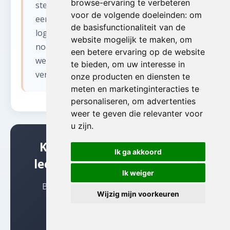
browse-ervaring te verbeteren
steden met smalle straten en
voor de volgende doeleinden:
om
eenrichtingsverkeer plannen wij de
de basisfunctionaliteit van de
logistiek zorgvuldig. Wij regelen indien
website mogelijk te maken
,
om
nodig tijdelijke parkeervergunningen en
een betere ervaring op de website
werken vroeg in de ochtend om
te bieden
,
om uw interesse in
verkeershinder te minimaliseren.
onze producten en diensten te
meten en marketinginteracties te
personaliseren
,
om advertenties
weer te geven die relevanter voor
u zijn
.
Klaar om te beginnen met
Ik ga akkoord
leegmaken kelder in Mater?
Ik weiger
Bel ons vandaag nog voor een gratis,
Wijzig mijn voorkeuren
vrijblijvende offerte