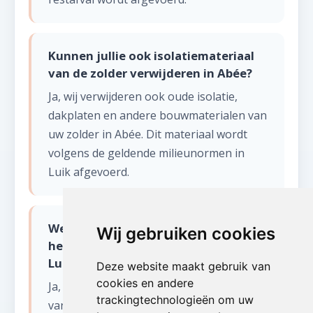
Kunnen jullie ook isolatiemateriaal
van de zolder verwijderen in Abée?
Ja, wij verwijderen ook oude isolatie,
dakplaten en andere bouwmaterialen van
uw zolder in Abée. Dit materiaal wordt
volgens de geldende milieunormen in
Luik afgevoerd.
Werken jullie ook in het
Wij gebruiken cookies
heuvelachtige deel van de provincie
Luik voor zolder opruimen?
Deze website maakt gebruik van
cookies en andere
Ja, wij zijn actief in heel de provincie Luik:
trackingtechnologieën om uw
van het stedelijk gebied rond Luik-stad