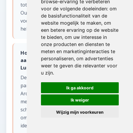
browse-ervaring te verbeteren
tot de Ardennen met de valleien van de
voor de volgende doeleinden:
om
Ourthe en de Amblève. Wij zijn uitgerust
de basisfunctionaliteit van de
voor moeilijk bereikbare locaties op
website mogelijk te maken
,
om
hellingen en smalle bergwegen.
een betere ervaring op de website
te bieden
,
om uw interesse in
onze producten en diensten te
meten en marketinginteracties te
Hoe pakken jullie zolder opruimen
personaliseren
,
om advertenties
aan in de historische gebouwen van
weer te geven die relevanter voor
Luik?
u zijn
.
De provincie Luik heeft veel historische
panden, van Luikse herenhuizen tot
Ik ga akkoord
Ardense vakwerkwoningen. Wij werken
Ik weiger
met respect voor het erfgoed en
schakelen indien nodig een antiquair in
Wijzig mijn voorkeuren
om waardevolle elementen te
identificeren.