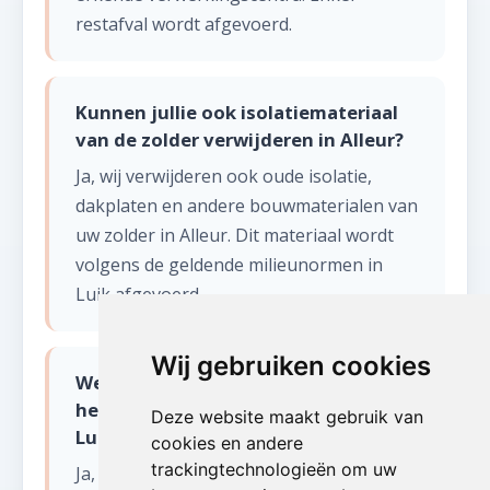
restafval wordt afgevoerd.
Kunnen jullie ook isolatiemateriaal
van de zolder verwijderen in Alleur?
Ja, wij verwijderen ook oude isolatie,
dakplaten en andere bouwmaterialen van
uw zolder in Alleur. Dit materiaal wordt
volgens de geldende milieunormen in
Luik afgevoerd.
Wij gebruiken cookies
Werken jullie ook in het
heuvelachtige deel van de provincie
Deze website maakt gebruik van
Luik voor zolder opruimen?
cookies en andere
trackingtechnologieën om uw
Ja, wij zijn actief in heel de provincie Luik: