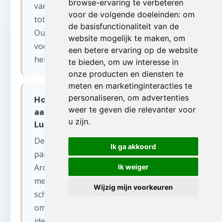
browse-ervaring te verbeteren
van het stedelijk gebied rond Luik-stad
voor de volgende doeleinden:
om
tot de Ardennen met de valleien van de
de basisfunctionaliteit van de
Ourthe en de Amblève. Wij zijn uitgerust
website mogelijk te maken
,
om
voor moeilijk bereikbare locaties op
een betere ervaring op de website
hellingen en smalle bergwegen.
te bieden
,
om uw interesse in
onze producten en diensten te
meten en marketinginteracties te
personaliseren
,
om advertenties
Hoe pakken jullie zolder opruimen
weer te geven die relevanter voor
aan in de historische gebouwen van
u zijn
.
Luik?
De provincie Luik heeft veel historische
Ik ga akkoord
panden, van Luikse herenhuizen tot
Ardense vakwerkwoningen. Wij werken
Ik weiger
met respect voor het erfgoed en
Wijzig mijn voorkeuren
schakelen indien nodig een antiquair in
om waardevolle elementen te
identificeren.