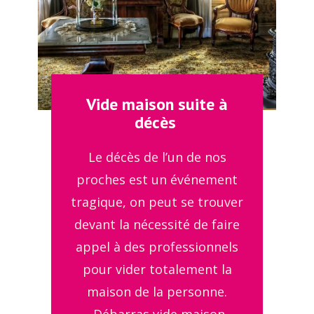
Vide maison suite à
décès
Le décès de l’un de nos
proches est un événement
tragique, on peut se trouver
devant la nécessité de faire
appel à des professionnels
pour vider totalement la
maison de la personne.