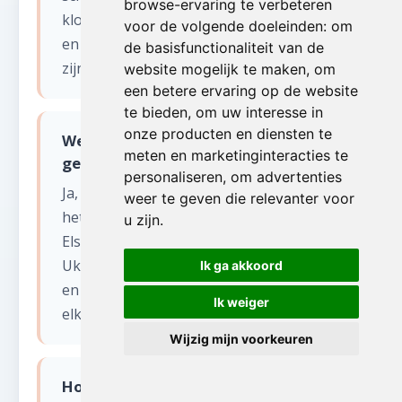
browse-ervaring te verbeteren
klokken, tapijten, beelden, oude boeken
voor de volgende doeleinden:
om
en militaria. Ook curiosa en vintage items
de basisfunctionaliteit van de
zijn welkom.
website mogelijk te maken
,
om
een betere ervaring op de website
te bieden
,
om uw interesse in
onze producten en diensten te
Werken jullie in alle 19 Brusselse
meten en marketinginteracties te
gemeenten voor antiek opkopen?
personaliseren
,
om advertenties
Ja, wij zijn actief in alle 19 gemeenten van
weer te geven die relevanter voor
het Brussels Hoofdstedelijk Gewest: van
u zijn
.
Elsene tot Jette, van Schaarbeek tot
Ukkel. Onze medewerkers zijn tweetalig
Ik ga akkoord
en kennen de specifieke regelgeving van
Ik weiger
elke gemeente.
Wijzig mijn voorkeuren
Hoe pakken jullie antiek opkopen