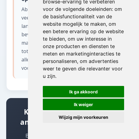
browse-ervaring te verbeteren
Absoluut. De provincie Luxemburg heeft
voor de volgende doeleinden:
om
de basisfunctionaliteit van de
veel ruime boerderijen en
website mogelijk te maken
,
om
landbouwgebouwen. Deze panden
een betere ervaring op de website
bevatten vaak decennia aan opgeslagen
te bieden
,
om uw interesse in
materialen, van landbouwgereedschap
onze producten en diensten te
tot antieke meubels. Wij inventariseren
meten en marketinginteracties te
alles grondig en bieden eerlijke prijzen
personaliseren
,
om advertenties
voor waardevolle items.
weer te geven die relevanter voor
u zijn
.
Ik ga akkoord
Ik weiger
Klaar om te beginnen met
Wijzig mijn voorkeuren
antiek opkopen in Assenois?
Bel ons vandaag nog voor een gratis,