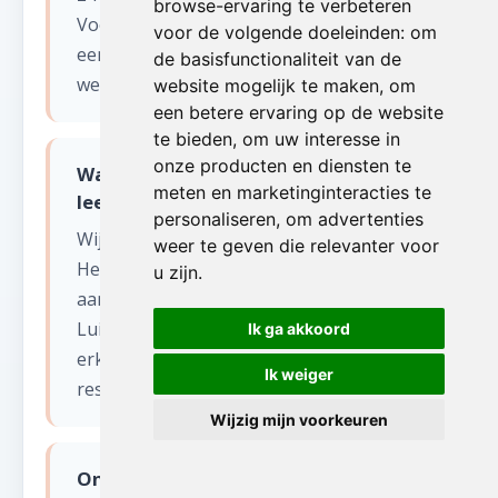
browse-ervaring te verbeteren
Voor dringende situaties bieden wij ook
voor de volgende doeleinden:
om
een spoedservice aan, zelfs in het
de basisfunctionaliteit van de
weekend.
website mogelijk te maken
,
om
een betere ervaring op de website
te bieden
,
om uw interesse in
onze producten en diensten te
Wat gebeurt er met de spullen na
meten en marketinginteracties te
leegmaken winkel of magazijn?
personaliseren
,
om advertenties
Wij sorteren alles zorgvuldig.
weer te geven die relevanter voor
Herbruikbare items worden gedoneerd
u zijn
.
aan kringloopwinkels en goede doelen in
Luik. Recycleerbaar materiaal gaat naar
Ik ga akkoord
erkende verwerkingscentra. Enkel
Ik weiger
restafval wordt afgevoerd.
Wijzig mijn voorkeuren
Ontruimen jullie ook kantoren en