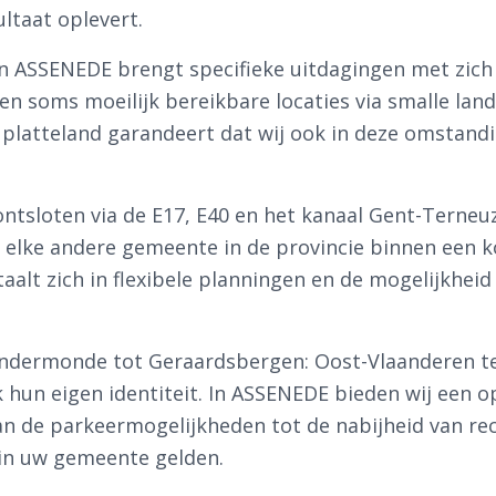
ltaat oplevert.
van ASSENEDE brengt specifieke uitdagingen met zic
n soms moeilijk bereikbare locaties via smalle lan
platteland garandeert dat wij ook in deze omstandi
ntsloten via de E17, E40 en het kanaal Gent-Terneu
 elke andere gemeente in de provincie binnen een k
taalt zich in flexibele planningen en de mogelijkhei
Dendermonde tot Geraardsbergen: Oost-Vlaanderen t
hun eigen identiteit. In ASSENEDE bieden wij een o
van de parkeermogelijkheden tot de nabijheid van re
e in uw gemeente gelden.