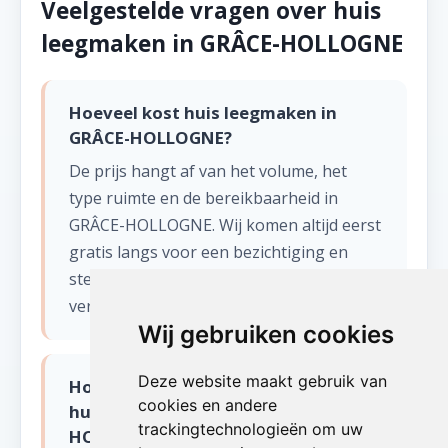
Veelgestelde vragen over huis
leegmaken in GRÂCE-HOLLOGNE
Hoeveel kost huis leegmaken in
GRÂCE-HOLLOGNE?
De prijs hangt af van het volume, het
type ruimte en de bereikbaarheid in
GRÂCE-HOLLOGNE. Wij komen altijd eerst
gratis langs voor een bezichtiging en
stellen een eerlijke offerte op zonder
verborgen kosten.
Wij gebruiken cookies
Deze website maakt gebruik van
Hoe snel kunnen jullie starten met
cookies en andere
huis leegmaken in GRÂCE-
trackingtechnologieën om uw
HOLLOGNE?