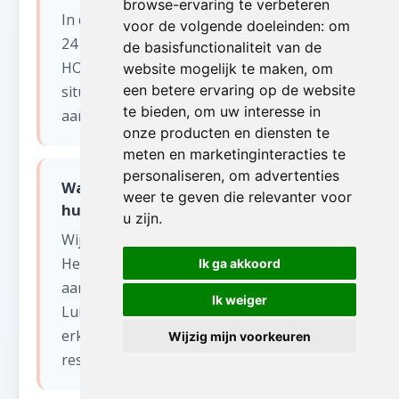
browse-ervaring te verbeteren
In de meeste gevallen kunnen wij binnen
voor de volgende doeleinden:
om
24 tot 48 uur starten in GRÂCE-
de basisfunctionaliteit van de
HOLLOGNE (Luik). Voor dringende
website mogelijk te maken
,
om
een betere ervaring op de website
situaties bieden wij ook een spoedservice
te bieden
,
om uw interesse in
aan, zelfs in het weekend.
onze producten en diensten te
meten en marketinginteracties te
personaliseren
,
om advertenties
Wat gebeurt er met de spullen na
weer te geven die relevanter voor
huis leegmaken?
u zijn
.
Wij sorteren alles zorgvuldig.
Herbruikbare items worden gedoneerd
Ik ga akkoord
aan kringloopwinkels en goede doelen in
Ik weiger
Luik. Recycleerbaar materiaal gaat naar
erkende verwerkingscentra. Enkel
Wijzig mijn voorkeuren
restafval wordt afgevoerd.