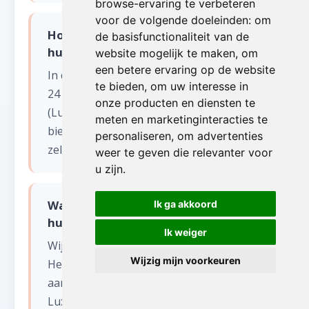
browse-ervaring te verbeteren
voor de volgende doeleinden:
om
Hoe snel kunnen jullie starten met
de basisfunctionaliteit van de
huis leegmaken in ARLON?
website mogelijk te maken
,
om
een betere ervaring op de website
In de meeste gevallen kunnen wij binnen
te bieden
,
om uw interesse in
24 tot 48 uur starten in ARLON
onze producten en diensten te
(Luxemburg). Voor dringende situaties
meten en marketinginteracties te
bieden wij ook een spoedservice aan,
personaliseren
,
om advertenties
zelfs in het weekend.
weer te geven die relevanter voor
u zijn
.
Wat gebeurt er met de spullen na
Ik ga akkoord
huis leegmaken?
Ik weiger
Wij sorteren alles zorgvuldig.
Wijzig mijn voorkeuren
Herbruikbare items worden gedoneerd
aan kringloopwinkels en goede doelen in
Luxemburg. Recycleerbaar materiaal gaat