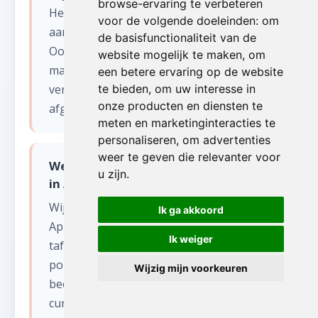
browse-ervaring te verbeteren
Herbruikbare items worden gedoneerd
voor de volgende doeleinden:
om
aan kringloopwinkels en goede doelen in
de basisfunctionaliteit van de
Oost-Vlaanderen. Recycleerbaar
website mogelijk te maken
,
om
materiaal gaat naar erkende
een betere ervaring op de website
verwerkingscentra. Enkel restafval wordt
te bieden
,
om uw interesse in
onze producten en diensten te
afgevoerd.
meten en marketinginteracties te
personaliseren
,
om advertenties
weer te geven die relevanter voor
Welke soorten antiek kopen jullie op
u zijn
.
in Appelterre-Eichem?
Wij kopen diverse antiek op in
Ik ga akkoord
Appelterre-Eichem: meubels (kasten,
Ik weiger
tafels, stoelen), schilderijen, zilverwerk,
porselein, kristal, klokken, tapijten,
Wijzig mijn voorkeuren
beelden, oude boeken en militaria. Ook
curiosa en vintage items zijn welkom.