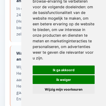
antiek opkopen in Anvaing?
browse-ervaring te verbeteren
voor de volgende doeleinden:
om
In de meeste gevallen kunnen wij binnen
de basisfunctionaliteit van de
24 tot 48 uur starten in Anvaing
website mogelijk te maken
,
om
(Henegouwen). Voor dringende situaties
een betere ervaring op de website
bieden wij ook een spoedservice aan,
te bieden
,
om uw interesse in
zelfs in het weekend.
onze producten en diensten te
meten en marketinginteracties te
personaliseren
,
om advertenties
weer te geven die relevanter voor
Wat gebeurt er met de spullen na
u zijn
.
antiek opkopen?
Wij sorteren alles zorgvuldig.
Ik ga akkoord
Herbruikbare items worden gedoneerd
aan kringloopwinkels en goede doelen in
Ik weiger
Henegouwen. Recycleerbaar materiaal
Wijzig mijn voorkeuren
gaat naar erkende verwerkingscentra.
Enkel restafval wordt afgevoerd.