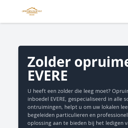
Zolder opruim
EVERE
U heeft een zolder die leeg moet? Opru
inboedel EVERE, gespecialiseerd in alle 
ontruimingen, helpt u om uw lokalen le
begeleiden particulieren en professione
oplossing aan te bieden bij het ledigen 