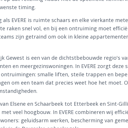
wenste timing.
g als EVERE is ruimte schaars en elke vierkante met
 raken snel vol, en bij een ontruiming moet effici
eams zijn getraind om ook in kleine appartementen 
jk Gewest is een van de dichtstbebouwde regio's va
ten en meergezinswoningen. In EVERE zorgt deze ste
 ontruimingen: smalle liften, steile trappen en bepe
agen om een team dat precies weet hoe het moet. 
omstandigheden.
an Elsene en Schaarbeek tot Etterbeek en Sint-Gill
met veel hoogbouw. In EVERE combineren wij effic
woners: geluidsarm werken, bescherming van geme