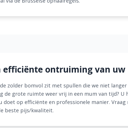
al via de Brusselse ophaalregels.
n efficiënte ontruiming van uw
t de zolder bomvol zit met spullen die we niet lange
 de grote ruimte weer vrij in een mum van tijd? U h
u doet op efficiënte en professionele manier. Vraag 
de beste pijs/kwaliteit.