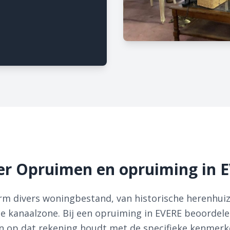
er Opruimen en opruiming in 
m divers woningbestand, van historische herenhuize
e kanaalzone. Bij een opruiming in EVERE beoordelen 
lan op dat rekening houdt met de specifieke kenmer