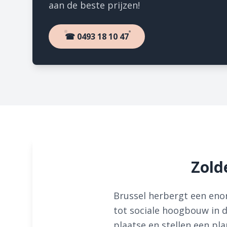
aan de beste prijzen!
☎ 0493 18 10 47
Zold
Brussel herbergt een enor
tot sociale hoogbouw in d
plaatse en stellen een p