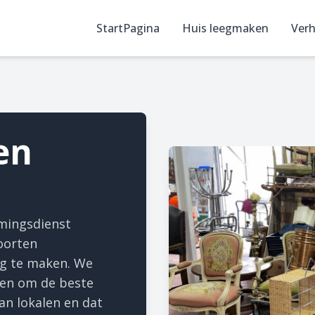
StartPagina
Huis leegmaken
Verh
en
imingsdienst
soorten
eg te maken. We
len om de beste
van lokalen en dat