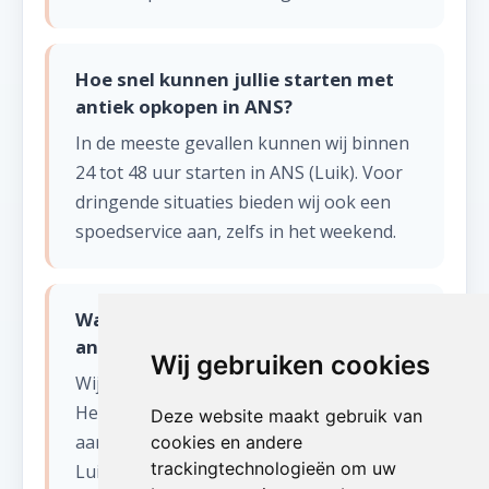
Hoe snel kunnen jullie starten met
antiek opkopen in ANS?
In de meeste gevallen kunnen wij binnen
24 tot 48 uur starten in ANS (Luik). Voor
dringende situaties bieden wij ook een
spoedservice aan, zelfs in het weekend.
Wat gebeurt er met de spullen na
antiek opkopen?
Wij gebruiken cookies
Wij sorteren alles zorgvuldig.
Herbruikbare items worden gedoneerd
Deze website maakt gebruik van
aan kringloopwinkels en goede doelen in
cookies en andere
trackingtechnologieën om uw
Luik. Recycleerbaar materiaal gaat naar