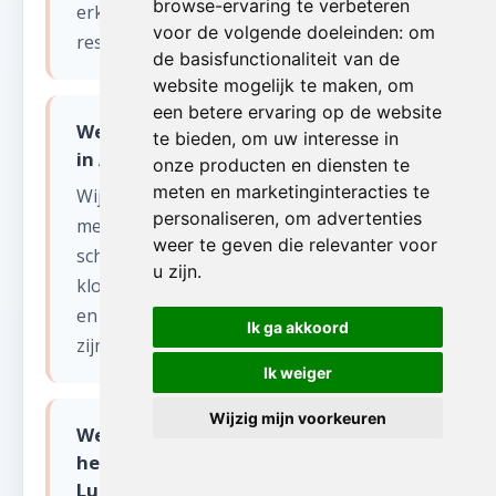
browse-ervaring te verbeteren
erkende verwerkingscentra. Enkel
voor de volgende doeleinden:
om
restafval wordt afgevoerd.
de basisfunctionaliteit van de
website mogelijk te maken
,
om
een betere ervaring op de website
Welke soorten antiek kopen jullie op
te bieden
,
om uw interesse in
in ANS?
onze producten en diensten te
meten en marketinginteracties te
Wij kopen diverse antiek op in ANS:
personaliseren
,
om advertenties
meubels (kasten, tafels, stoelen),
weer te geven die relevanter voor
schilderijen, zilverwerk, porselein, kristal,
u zijn
.
klokken, tapijten, beelden, oude boeken
en militaria. Ook curiosa en vintage items
Ik ga akkoord
zijn welkom.
Ik weiger
Wijzig mijn voorkeuren
Werken jullie ook in het
heuvelachtige deel van de provincie
Luik voor antiek opkopen?