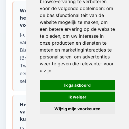
browse-ervaring te verbeteren
voor de volgende doeleinden:
om
Werken jullie ook aan de kust en in
de basisfunctionaliteit van de
het binnenland van West-Vlaanderen
website mogelijk te maken
,
om
voor antiek opkopen?
een betere ervaring op de website
Ja, wij bedienen heel West-Vlaanderen:
te bieden
,
om uw interesse in
van de kuststeden (Oostende, Knokke,
onze producten en diensten te
Blankenberge) tot het binnenland
meten en marketinginteracties te
personaliseren
,
om advertenties
(Brugge, Kortrijk, Roeselare, Ieper).
weer te geven die relevanter voor
Tweede verblijven aan zee vereisen vaak
u zijn
.
een specifieke aanpak vanwege
seizoensgebonden bewoning.
Ik ga akkoord
Ik weiger
Hebben jullie ervaring met
Wijzig mijn voorkeuren
vakantiewoningen aan de Belgische
kust bij antiek opkopen?
Ja, wij ruimen regelmatig