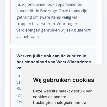
Ja, wij ontruimen ook appartementen
zonder lift in Boezinge. Onze teams zijn
getraind om zware items veilig via
trappen te vervoeren. Voor hogere
verdiepingen gebruiken wij een buitenlift
via het raam.
Werken jullie ook aan de kust en in
het binnenland van West-Vlaanderen
voor leegmaken appartement?
Ja, wij bedienen heel West-Vlaanderen:
Wij gebruiken cookies
van de kuststeden (Oostende, Knokke,
Blankenberge) tot het binnenland
Deze website maakt gebruik van
(Brugge, Kortrijk, Roeselare, Ieper).
cookies en andere
Tweede verblijven aan zee vereisen vaak
trackingtechnologieën om uw