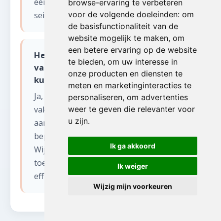
een specifieke aanpak vanwege
browse-ervaring te verbeteren
voor de volgende doeleinden:
om
seizoensgebonden bewoning.
de basisfunctionaliteit van de
website mogelijk te maken
,
om
een betere ervaring op de website
Hebben jullie ervaring met
te bieden
,
om uw interesse in
vakantiewoningen aan de Belgische
onze producten en diensten te
kust bij leegmaken appartement?
meten en marketinginteracties te
Ja, wij ruimen regelmatig
personaliseren
,
om advertenties
vakantieappartementen en -woningen op
weer te geven die relevanter voor
u zijn
.
aan de kust. Deze panden hebben vaak
beperkte opslagruimte en smalle liften.
Ik ga akkoord
Wij plannen het werk buiten het
toeristisch seizoen of werken discreet en
Ik weiger
efficiënt tijdens het seizoen.
Wijzig mijn voorkeuren