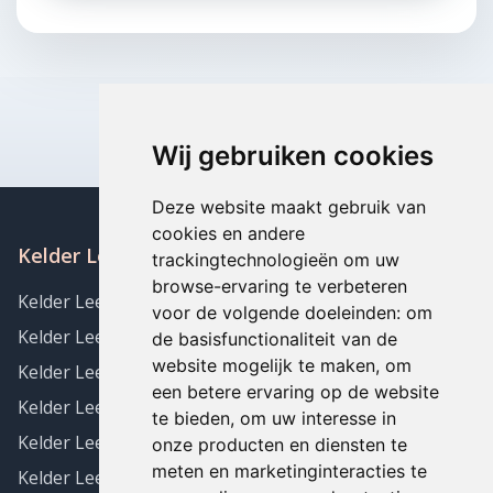
Wij gebruiken cookies
Deze website maakt gebruik van
cookies en andere
Kelder Leegmaken in de buurt
trackingtechnologieën om uw
browse-ervaring te verbeteren
Kelder Leegmaken Acoz
voor de volgende doeleinden:
om
Kelder Leegmaken Aiseau
de basisfunctionaliteit van de
website mogelijk te maken
,
om
Kelder Leegmaken AISEAU-PRESLES
een betere ervaring op de website
Kelder Leegmaken Amougies
te bieden
,
om uw interesse in
Kelder Leegmaken ANDERLUES
onze producten en diensten te
meten en marketinginteracties te
Kelder Leegmaken Angre