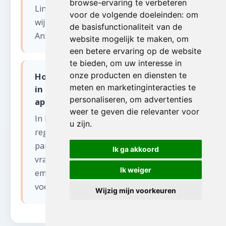
browse-ervaring te verbeteren
Linkeroever of een pand in de Kempen -
voor de volgende doeleinden:
om
wij komen overal in de provincie
de basisfunctionaliteit van de
Antwerpen.
website mogelijk te maken
,
om
een betere ervaring op de website
te bieden
,
om uw interesse in
onze producten en diensten te
Hoe gaan jullie om met parkeerdruk
meten en marketinginteracties te
in de stad Antwerpen bij leegmaken
personaliseren
,
om advertenties
appartement?
weer te geven die relevanter voor
In het stadscentrum van Antwerpen
u zijn
.
regelen wij indien nodig een tijdelijke
parkeervergunning voor onze
Ik ga akkoord
vrachtwagen. Wij kennen de lage-
Ik weiger
emissiezone en beschikken over
voertuigen die aan alle normen voldoen.
Wijzig mijn voorkeuren