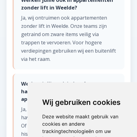
zonder lift in Weelde?
Ja, wij ontruimen ook appartementen
zonder lift in Weelde. Onze teams zijn
getraind om zware items veilig via
trappen te vervoeren. Voor hogere
verdiepingen gebruiken wij een buitenlift
via het raam.
Werken jullie ook in het Antwerpse
havengebied voor leegmaken
appartement?
Wij gebruiken cookies
Ja, wij zijn actief in het volledige
Deze website maakt gebruik van
havengebied en de rand rond Antwerpen.
cookies en andere
Of het nu gaat om een woning in het
trackingtechnologieën om uw
historisch centrum, een appartement op