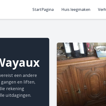
StartPagina
Huis leegmaken
Verh
Wayaux
ereist een andere
 gangen en liften,
die rekening
le uitdagingen.