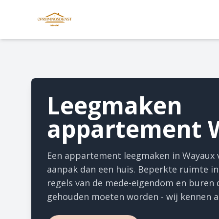
Leegmaken
appartement 
Een appartement leegmaken in Wayaux v
aanpak dan een huis. Beperkte ruimte in
regels van de mede-eigendom en buren 
gehouden moeten worden - wij kennen al