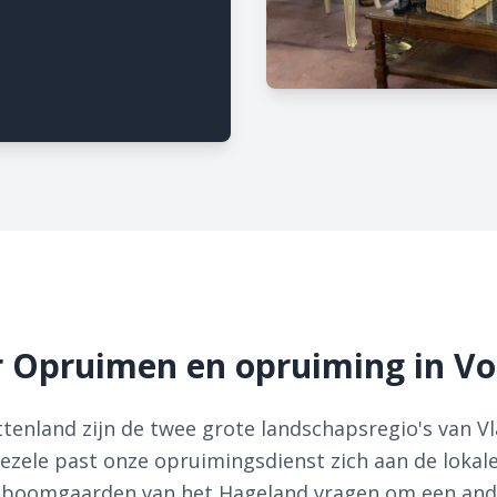
r Opruimen en opruiming in Vol
tenland zijn de twee grote landschapsregio's van V
llezele past onze opruimingsdienst zich aan de lokal
itboomgaarden van het Hageland vragen om een ande