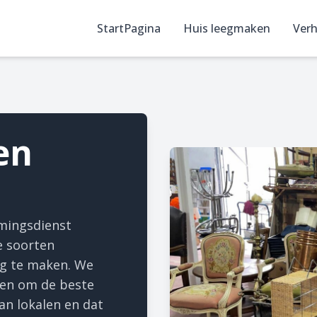
StartPagina
Huis leegmaken
Verh
en
imingsdienst
le soorten
eg te maken. We
len om de beste
van lokalen en dat