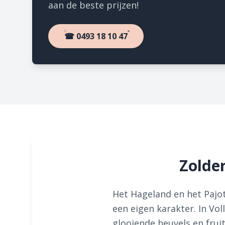
aan de beste prijzen!
☎ 0493 18 10 47
Zolde
Het Hageland en het Pajot
een eigen karakter. In Vo
glooiende heuvels en fru