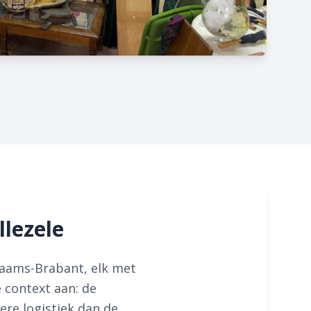
lezele
laams-Brabant, elk met
e context aan: de
re logistiek dan de