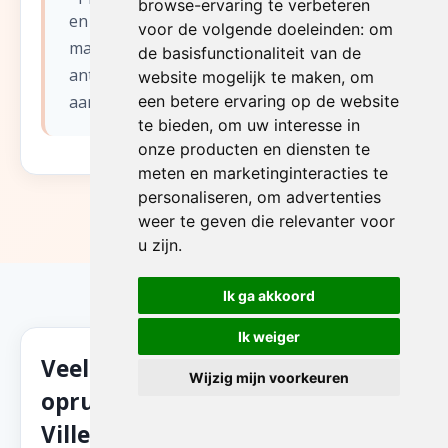
browse-ervaring te verbeteren
en het leegmaken van winkels en
voor de volgende doeleinden:
om
magazijnen. Wij bieden ook
de basisfunctionaliteit van de
antiekherkenning en waardebepaling
website mogelijk te maken
,
om
aan.
een betere ervaring op de website
te bieden
,
om uw interesse in
onze producten en diensten te
meten en marketinginteracties te
personaliseren
,
om advertenties
weer te geven die relevanter voor
u zijn
.
Ik ga akkoord
Ik weiger
Veelgestelde vragen over
Wijzig mijn voorkeuren
opruimen van uw garage in
Villers-Saint-Ghislain