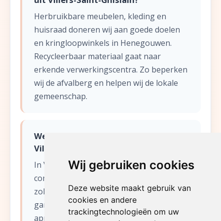
Herbruikbare meubelen, kleding en
huisraad doneren wij aan goede doelen
en kringloopwinkels in Henegouwen.
Recycleerbaar materiaal gaat naar
erkende verwerkingscentra. Zo beperken
wij de afvalberg en helpen wij de lokale
gemeenschap.
Welke diensten bieden jullie aan in
Villers-Saint-Ghislain?
Wij gebruiken cookies
In Villers-Saint-Ghislain verzorgen wij
complete woningontruimingen,
Deze website maakt gebruik van
zolderopruimingen, kelderopruimingen,
cookies en andere
garageontruimingen,
trackingtechnologieën om uw
appartementontruimingen, verhuizingen,