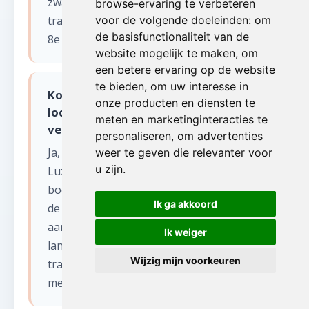
zware meubels en wanneer het
browse-ervaring te verbeteren
trappenhuis te smal is. De lift kan tot de
voor de volgende doeleinden:
om
de basisfunctionaliteit van de
8e verdieping reiken.
website mogelijk te maken
,
om
een betere ervaring op de website
te bieden
,
om uw interesse in
Komen jullie ook naar afgelegen
onze producten en diensten te
locaties in de Ardennen voor
meten en marketinginteracties te
verhuizen?
personaliseren
,
om advertenties
Ja, wij bedienen de volledige provincie
weer te geven die relevanter voor
u zijn
.
Luxemburg, inclusief afgelegen
boerderijen en huizen in de bossen van
Ik ga akkoord
de Ardennen. Wij beschikken over
aangepaste voertuigen voor smalle
Ik weiger
landwegen en onverharde paden. Extra
Wijzig mijn voorkeuren
transportkosten worden altijd vooraf
meegedeeld.