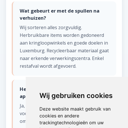
Wat gebeurt er met de spullen na
verhuizen?
Wij sorteren alles zorgvuldig.
Herbruikbare items worden gedoneerd
aan kringloopwinkels en goede doelen in
Luxemburg. Recycleerbaar materiaal gaat
naar erkende verwerkingscentra. Enkel
restafval wordt afgevoerd.
Hebben jullie een verhuislift voor
Wij gebruiken cookies
appartementen in Torgny?
Ja, wij beschikken over een verhuislift
Deze website maakt gebruik van
voor appartementen in Torgny en
cookies en andere
omgeving. Dit is vooral handig voor
trackingtechnologieën om uw