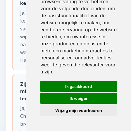
browse-ervaring te verbeteren
kelder leegmaken in Thieulain?
voor de volgende doeleinden:
om
Ja, wij zijn ervaren met wateroverlast in
de basisfunctionaliteit van de
kelders in Thieulain. Na het wegpompen
website mogelijk te maken
,
om
van water door een specialist verwijderen
een betere ervaring op de website
wij alle beschadigde spullen, inclusief
te bieden
,
om uw interesse in
onze producten en diensten te
natte meubels en doorweekte dozen. Wij
meten en marketinginteracties te
werken samen met droogfirma's in
personaliseren
,
om advertenties
Henegouwen.
weer te geven die relevanter voor
u zijn
.
Zijn jullie actief in de voormalige
Ik ga akkoord
mijnstreek van Henegouwen voor
leegmaken kelder?
Ik weiger
Ja, wij kennen de regio Borinage,
Wijzig mijn voorkeuren
Charleroi en het Centre als onze
broekzak. Veel woningen in deze regio