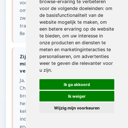
browse-ervaring te verbeteren
voor appartementen in Strée en
voor de volgende doeleinden:
om
omgeving. Dit is vooral handig voor
de basisfunctionaliteit van de
zware meubels en wanneer het
website mogelijk te maken
,
om
trappenhuis te smal is. De lift kan tot de
een betere ervaring op de website
8e verdieping reiken.
te bieden
,
om uw interesse in
onze producten en diensten te
meten en marketinginteracties te
Zijn jullie actief in de voormalige
personaliseren
,
om advertenties
mijnstreek van Henegouwen voor
weer te geven die relevanter voor
u zijn
.
verhuizen?
Ja, wij kennen de regio Borinage,
Ik ga akkoord
Charleroi en het Centre als onze
broekzak. Veel woningen in deze regio
Ik weiger
hebben specifieke kenmerken zoals diepe
Wijzig mijn voorkeuren
kelders en grote zolders uit het
industrieel tijdperk. Wij hebben ruime
ervaring met dit type panden.