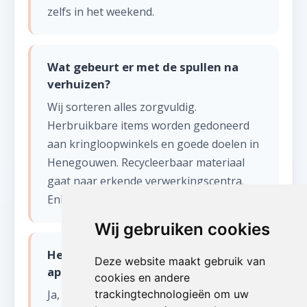
zelfs in het weekend.
Wat gebeurt er met de spullen na
verhuizen?
Wij sorteren alles zorgvuldig.
Herbruikbare items worden gedoneerd
aan kringloopwinkels en goede doelen in
Henegouwen. Recycleerbaar materiaal
gaat naar erkende verwerkingscentra.
Enkel restafval wordt afgevoerd.
Wij gebruiken cookies
Hebben jullie een verhuislift voor
Deze website maakt gebruik van
appartementen in Strée?
cookies en andere
Ja, wij beschikken over een verhuislift
trackingtechnologieën om uw