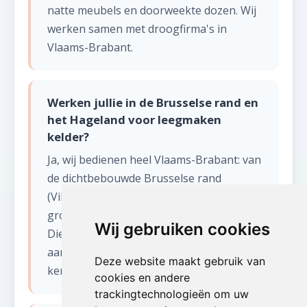
natte meubels en doorweekte dozen. Wij
werken samen met droogfirma's in
Vlaams-Brabant.
Werken jullie in de Brusselse rand en
het Hageland voor leegmaken
kelder?
Ja, wij bedienen heel Vlaams-Brabant: van
de dichtbebouwde Brusselse rand
(Vilvoorde, Zaventem, Tervuren) tot het
groene Hageland (Leuven, Aarschot,
Wij gebruiken cookies
Diest) en het Pajottenland. De diversiteit
aan woningtypes in deze provincie
Deze website maakt gebruik van
kennen wij als geen ander.
cookies en andere
trackingtechnologieën om uw