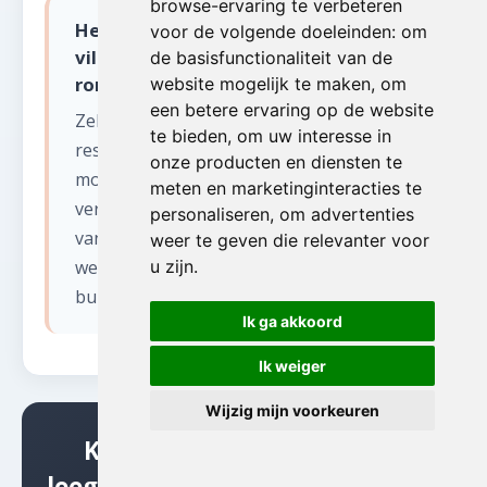
browse-ervaring te verbeteren
Hebben jullie ervaring met de
voor de volgende doeleinden:
om
villawijk en in residentiële buurten
de basisfunctionaliteit van de
rond Brussel bij leegmaken kelder?
website mogelijk te maken
,
om
een betere ervaring op de website
Zeker. Vlaams-Brabant telt veel
te bieden
,
om uw interesse in
residentiële wijken met ruime villa's en
onze producten en diensten te
moderne woningen. Deze panden
meten en marketinginteracties te
vereisen vaak een zorgvuldige aanpak
personaliseren
,
om advertenties
vanwege waardevolle inboedels. Wij
weer te geven die relevanter voor
werken discreet en met respect voor de
u zijn
.
buurt.
Ik ga akkoord
Ik weiger
Wijzig mijn voorkeuren
Klaar om te beginnen met
leegmaken kelder in Ruisbroek?