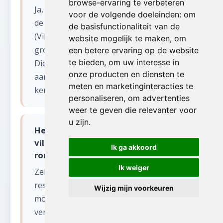
browse-ervaring te verbeteren
Ja, wij bedienen heel Vlaams-Brabant: van
voor de volgende doeleinden:
om
de dichtbebouwde Brusselse rand
de basisfunctionaliteit van de
(Vilvoorde, Zaventem, Tervuren) tot het
website mogelijk te maken
,
om
groene Hageland (Leuven, Aarschot,
een betere ervaring op de website
te bieden
,
om uw interesse in
Diest) en het Pajottenland. De diversiteit
onze producten en diensten te
aan woningtypes in deze provincie
meten en marketinginteracties te
kennen wij als geen ander.
personaliseren
,
om advertenties
weer te geven die relevanter voor
u zijn
.
Hebben jullie ervaring met de
villawijk en in residentiële buurten
Ik ga akkoord
rond Brussel bij huis leegmaken?
Ik weiger
Zeker. Vlaams-Brabant telt veel
residentiële wijken met ruime villa's en
Wijzig mijn voorkeuren
moderne woningen. Deze panden
vereisen vaak een zorgvuldige aanpak