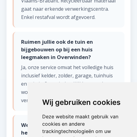
Vlaams-Brabant. Recycleerbaar materiaal
gaat naar erkende verwerkingscentra.
Enkel restafval wordt afgevoerd.
Ruimen jullie ook de tuin en
bijgebouwen op bij een huis
leegmaken in Overwinden?
Ja, onze service omvat het volledige huis
inclusief kelder, zolder, garage, tuinhuis
en tuin in Overwinden. Wij leveren de
woning bezemschoon op, klaar voor
verkoop of verhuur.
Wij gebruiken cookies
Deze website maakt gebruik van
cookies en andere
Werken jullie in de Brusselse rand en
trackingtechnologieën om uw
het Hageland voor huis leegmaken?