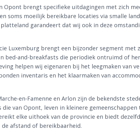
an Opont brengt specifieke uitdagingen met zich me
n soms moeilijk bereikbare locaties via smalle lan
platteland garandeert dat wij ook in deze omstandi
ncie Luxemburg brengt een bijzonder segment met z
en bed-and-breakfasts die periodiek ontruimd of he
ving helpen wij eigenaren bij het leegmaken van v
bonden inventaris en het klaarmaken van accommod
Marche-en-Famenne en Arlon zijn de bekendste stede
s die van Opont, leven in kleinere gemeenschappen 
eikt elke uithoek van de provincie en biedt dezelfd
 de afstand of bereikbaarheid.