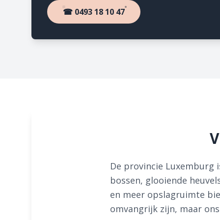
☎ 0493 18 10 47
V
De provincie Luxemburg is
bossen, glooiende heuvels
en meer opslagruimte bied
omvangrijk zijn, maar ons