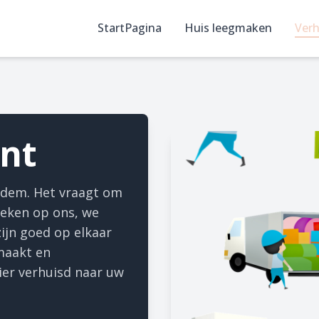
StartPagina
Huis leegmaken
Verh
nt
 adem. Het vraagt om
 Reken op ons, we
ijn goed op elkaar
maakt en
er verhuisd naar uw