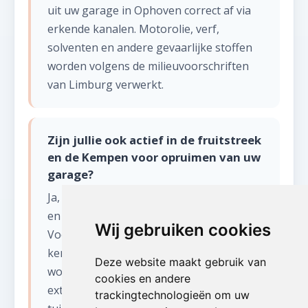
uit uw garage in Ophoven correct af via
erkende kanalen. Motorolie, verf,
solventen en andere gevaarlijke stoffen
worden volgens de milieuvoorschriften
van Limburg verwerkt.
Zijn jullie ook actief in de fruitstreek
en de Kempen voor opruimen van uw
garage?
Ja, wij bedienen heel Limburg: van Hasselt
en Genk tot Sint-Truiden en de
Wij gebruiken cookies
Voerstreek. De provincie Limburg
kenmerkt zich door veel vrijstaande
Deze website maakt gebruik van
woningen met grote tuinen, wat vaak
cookies en andere
extra opruimwerk in bijgebouwen en
trackingtechnologieën om uw