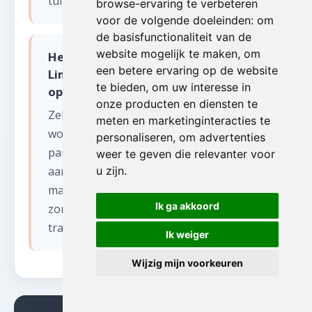
tuinhuizen betekent.
browse-ervaring te verbeteren
voor de volgende doeleinden:
om
de basisfunctionaliteit van de
website mogelijk te maken
,
om
Hebben jullie ervaring met grote
een betere ervaring op de website
Limburgse villa's en boerderijen bij
te bieden
,
om uw interesse in
opruimen van uw garage?
onze producten en diensten te
Zeker. Limburg heeft veel ruime
meten en marketinginteracties te
woningen en voormalige hoeves. Deze
personaliseren
,
om advertenties
panden vereisen vaak een meerdaagse
weer te geven die relevanter voor
aanpak vanwege het grote volume. Wij
u zijn
.
maken een gedetailleerd plan op maat en
Ik ga akkoord
zorgen voor voldoende mankracht en
transportcapaciteit.
Ik weiger
Wijzig mijn voorkeuren