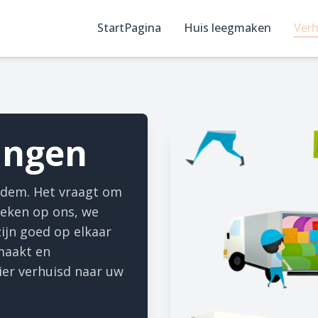
StartPagina
Huis leegmaken
Verh
ingen
 adem. Het vraagt om
 Reken op ons, we
ijn goed op elkaar
maakt en
er verhuisd naar uw