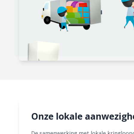
Onze lokale aanwezigh
De samenwerking met lokale kringloopce