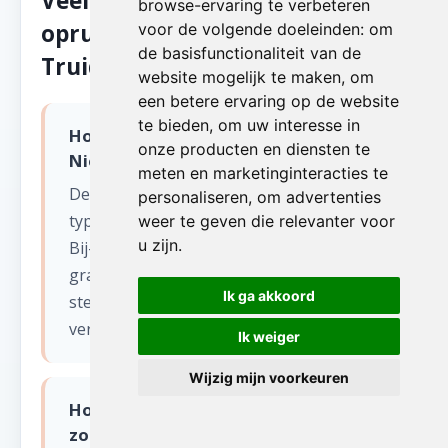
Veelgestelde vragen over zolder
browse-ervaring te verbeteren
opruimen in Niel-Bij-Sint-
voor de volgende doeleinden:
om
de basisfunctionaliteit van de
Truiden
website mogelijk te maken
,
om
een betere ervaring op de website
te bieden
,
om uw interesse in
Hoeveel kost zolder opruimen in
onze producten en diensten te
Niel-Bij-Sint-Truiden?
meten en marketinginteracties te
De prijs hangt af van het volume, het
personaliseren
,
om advertenties
type ruimte en de bereikbaarheid in Niel-
weer te geven die relevanter voor
u zijn
.
Bij-Sint-Truiden. Wij komen altijd eerst
gratis langs voor een bezichtiging en
Ik ga akkoord
stellen een eerlijke offerte op zonder
verborgen kosten.
Ik weiger
Wijzig mijn voorkeuren
Hoe snel kunnen jullie starten met
zolder opruimen in Niel-Bij-Sint-