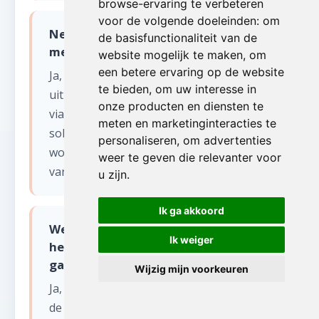
browse-ervaring te verbeteren
voor de volgende doeleinden:
om
Nemen jullie ook motorolie en verf
de basisfunctionaliteit van de
mee uit de garage in Neerlanden?
website mogelijk te maken
,
om
een betere ervaring op de website
Ja, wij voeren alle chemische producten
te bieden
,
om uw interesse in
uit uw garage in Neerlanden correct af
onze producten en diensten te
via erkende kanalen. Motorolie, verf,
meten en marketinginteracties te
solventen en andere gevaarlijke stoffen
personaliseren
,
om advertenties
worden volgens de milieuvoorschriften
weer te geven die relevanter voor
van Vlaams-Brabant verwerkt.
u zijn
.
Ik ga akkoord
Werken jullie in de Brusselse rand en
Ik weiger
het Hageland voor opruimen van uw
garage?
Wijzig mijn voorkeuren
Ja, wij bedienen heel Vlaams-Brabant: van
de dichtbebouwde Brusselse rand