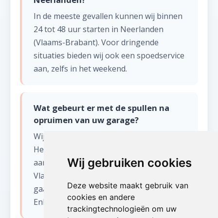
In de meeste gevallen kunnen wij binnen
24 tot 48 uur starten in Neerlanden
(Vlaams-Brabant). Voor dringende
situaties bieden wij ook een spoedservice
aan, zelfs in het weekend.
Wat gebeurt er met de spullen na
opruimen van uw garage?
Wij sorteren alles zorgvuldig.
Herbruikbare items worden gedoneerd
Wij gebruiken cookies
aan kringloopwinkels en goede doelen in
Vlaams-Brabant. Recycleerbaar materiaal
Deze website maakt gebruik van
gaat naar erkende verwerkingscentra.
cookies en andere
Enkel restafval wordt afgevoerd.
trackingtechnologieën om uw