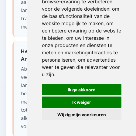
browse-ervaring te verbeteren
aangepaste voertuigen voor smalle
voor de volgende doeleinden:
om
landwegen en onverharde paden. Extra
de basisfunctionaliteit van de
transportkosten worden altijd vooraf
website mogelijk te maken
,
om
meegedeeld.
een betere ervaring op de website
te bieden
,
om uw interesse in
onze producten en diensten te
Hebben jullie ervaring met grote
meten en marketinginteracties te
Ardense boerderijen bij verhuizen?
personaliseren
,
om advertenties
weer te geven die relevanter voor
Absoluut. De provincie Luxemburg heeft
u zijn
.
veel ruime boerderijen en
landbouwgebouwen. Deze panden
Ik ga akkoord
bevatten vaak decennia aan opgeslagen
materialen, van landbouwgereedschap
Ik weiger
tot antieke meubels. Wij inventariseren
Wijzig mijn voorkeuren
alles grondig en bieden eerlijke prijzen
voor waardevolle items.